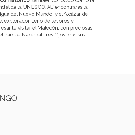
co histórico
, también conocido como la
ndial de la UNESCO. Allí encontrarás la
tigua del Nuevo Mundo, y el Alcázar de
el explorador, lleno de tesoros y
esante visitar el Malecón, con preciosas
y el Parque Nacional Tres Ojos, con sus
INGO