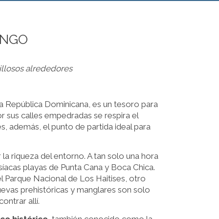
INGO
illosos alrededores
e la República Dominicana, es un tesoro para
Por sus calles empedradas se respira el
s, además, el punto de partida ideal para
 la riqueza del entorno. A tan solo una hora
isíacas playas de Punta Cana y Boca Chica.
el Parque Nacional de Los Haitises, otro
cuevas prehistóricas y manglares son solo
ntrar allí.